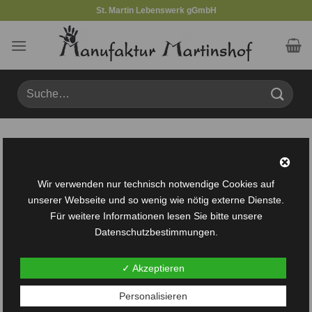
Zum
St. Martin Lebenswerk gGmbH
Inhalt
springen
Suche
nach:
Produkte verschlagwortet mit „Windspiel-“
FILTER
Wir verwenden nur technisch notwendige Cookies auf
unserer Webseite und so wenig wie nötig externe Dienste.
Für weitere Informationen lesen Sie bitte unsere
Datenschutzbestimmungen.
✓ Akzeptieren
Auf die
Personalisieren
Wunschliste