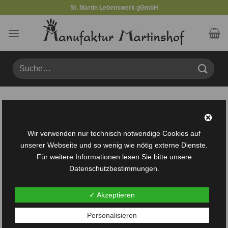
Zum
St. Martin Lebenswerk gGmbH
Inhalt
springen
Suche
nach:
Produkte verschlagwortet mit „Würfelspiel“
FILTER
Wir verwenden nur technisch notwendige Cookies auf
unserer Webseite und so wenig wie nötig externe Dienste.
Für weitere Informationen lesen Sie bitte unsere
Datenschutzbestimmungen.
✓ Akzeptieren
Auf die
Auf die
Personalisieren
Wunschliste
Wunschliste