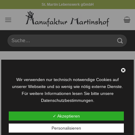
Zum
St. Martin Lebenswerk gGmbH
Inhalt
springen
Suche
nach:
Produkte verschlagwortet mit „Zaunfigur“
FILTER
Wir verwenden nur technisch notwendige Cookies auf
unserer Webseite und so wenig wie nötig externe Dienste.
Für weitere Informationen lesen Sie bitte unsere
Datenschutzbestimmungen.
✓ Akzeptieren
Auf die
Personalisieren
Wunschliste