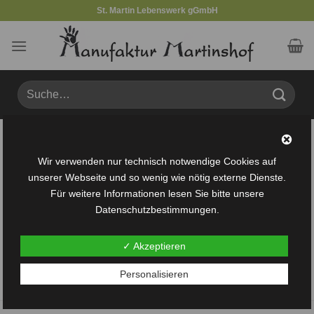
Zum
St. Martin Lebenswerk gGmbH
Inhalt
springen
Suche
nach:
Wir verwenden nur technisch notwendige Cookies auf
Dein Warenkorb ist gegenwärtig leer.
unserer Webseite und so wenig wie nötig externe Dienste.
Für weitere Informationen lesen Sie bitte unsere
ZURÜCK ZUM SHOP
Datenschutzbestimmungen.
✓ Akzeptieren
Personalisieren