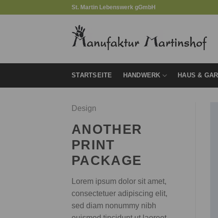
Zum
St. Martin Lebenswerk gGmbH
Inhalt
springen
STARTSEITE
HANDWERK
HAUS & GA
Design
ANOTHER
PRINT
PACKAGE
Lorem ipsum dolor sit amet,
consectetuer adipiscing elit,
sed diam nonummy nibh
euismod tincidunt ut laoreet