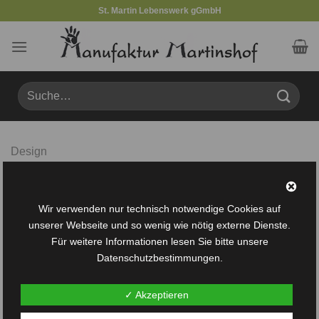
Zum
St. Martin Lebenswerk gGmbH
Inhalt
springen
Suche
nach:
Design
AWESOME PENCIL POSTER
Lorem ipsum dolor sit amet, consectetuer adipiscing elit,
Wir verwenden nur technisch notwendige Cookies auf
sed diam nonummy nibh euismod tincidunt ut laoreet
unserer Webseite und so wenig wie nötig externe Dienste.
Für weitere Informationen lesen Sie bitte unsere
dolore magna aliquam erat volutpat
Datenschutzbestimmungen.
✓ Akzeptieren