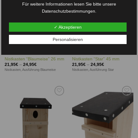
Für weitere Informationen lesen Sie bitte unsere
Datenschutzbestimmungen.
✓ Akzeptieren
Personalisieren
AUFGEBAUT
AUFGEBAUT
Nistkasten “Blaumeise” 26 mm
Nistkasten “Star” 45 mm
21,95
€
–
24,95
€
21,95
€
–
24,95
€
Nistkasten, Ausführung Blaumeise
Nistkasten, Ausführung Star
Auf die
Auf die
Wunschliste
Wunschliste