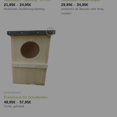
21,95
€
–
24,95
€
29,95
€
–
34,95
€
Nistkasten, Ausführung Sperling
wahlweise als Bausatz oder fertig
montiert
Auf die
Wunschliste
AUFGEBAUT
Entenhaus für Schellenten
49,95
€
–
57,95
€
Fichte, gehobelt