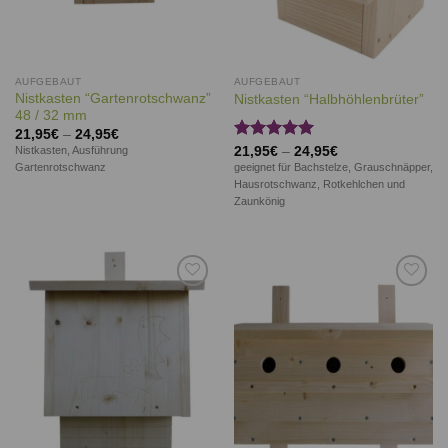
AUFGEBAUT
AUFGEBAUT
Nistkasten “Gartenrotschwanz”
Nistkasten “Halbhöhlenbrüter”
48 / 32 mm
21,95
€
–
24,95
€
Bewertet
Nistkasten, Ausführung
21,95
€
–
24,95
€
mit
5.00
Gartenrotschwanz
geeignet für Bachstelze, Grauschnäpper,
von 5
Hausrotschwanz, Rotkehlchen und
Zaunkönig
Auf die
Auf die
Wunschliste
Wunschliste