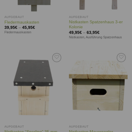
AUFGEBAUT
AUFGEBAUT
Nistkasten Spatzenhaus 3-er
Fledermauskasten
Kolonie
39,95
€
–
45,95
€
49,95
€
–
63,95
€
Fledermauskasten
Nistkasten, Ausführung Spatzenhaus
Auf die
Auf die
Wunschliste
Wunschliste
AUFGEBAUT
AUFGEBAUT
Nistkasten “Sperling” 35 mm
Nistkasten Mauersegler