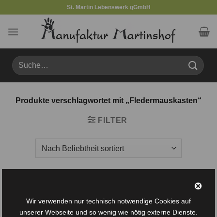
Zum
St. Martin Lebenswerk gGmbH
Inhalt
springen
Suche
nach:
Produkte verschlagwortet mit „Fledermauskasten“
FILTER
Wir verwenden nur technisch notwendige Cookies auf
Auf die
Auf die
Wunschliste
Wunschliste
unserer Webseite und so wenig wie nötig externe Dienste.