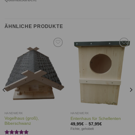
ÄHNLICHE PRODUKTE
Auf die
Auf die
Wunschliste
Wunschliste
HANDWERK
HANDWERK
Vogelhaus (groß),
Entenhaus für Schellenten
Biberschwanz
49,95
€
–
57,95
€
Fichte, gehobelt