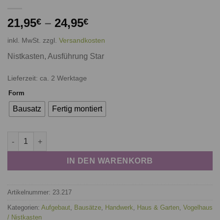
21,95
–
24,95
€
€
inkl. MwSt.
zzgl.
Versandkosten
Nistkasten, Ausführung Star
Lieferzeit: ca. 2 Werktage
Form
Bausatz
Fertig montiert
Nistkasten "Star" 45 mm Menge
IN DEN WARENKORB
Artikelnummer:
23.217
Kategorien:
Aufgebaut
,
Bausätze
,
Handwerk
,
Haus & Garten
,
Vogelhaus
/ Nistkasten