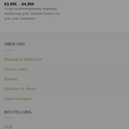
Bewertet
63,95
€
–
64,95
€
mit
5.00
Fertig zusammengebautes Vogelhaus,
von 5
Ausführung: groß, Schindel-Farben: rot,
grün, grau, herbstlaub
ÜBER UNS
Manufaktur Martinshof
Unsere Läden
Kontakt
Diakonie St. Martin
Unser Instagram
BESTELLUNG
AGB