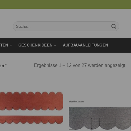
Suche
nach:
RTEN
GESCHENKIDEEN
AUFBAU-ANLEITUNGEN
Ergebnisse 1 – 12 von 27 werden angezeigt
en“
Auf die
Auf d
Wunschliste
Wunschl