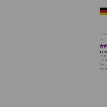
HAN
SET 
Bewe
14,9
mit
Dachs
3.33
Schin
von
Dachd
Schin