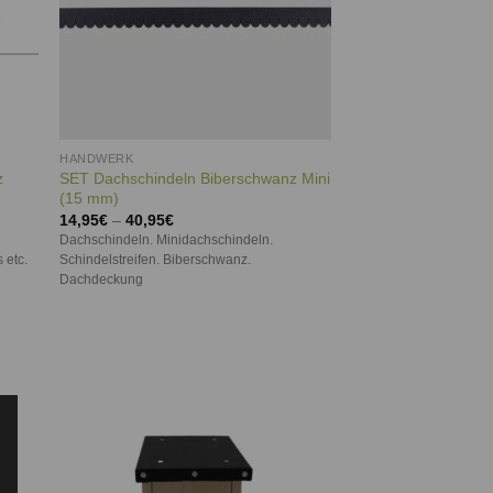
HANDWERK
z
SET Dachschindeln Biberschwanz Mini
(15 mm)
14,95
€
–
40,95
€
Dachschindeln. Minidachschindeln.
 etc.
Schindelstreifen. Biberschwanz.
Dachdeckung
ie
Auf die
iste
Wunschliste