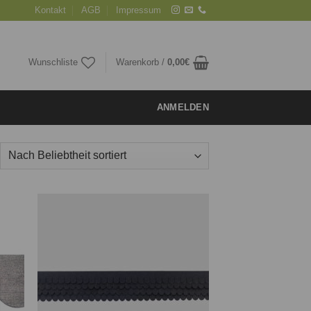
Kontakt
AGB
Impressum
Wunschliste
Warenkorb /
0,00
€
ANMELDEN
ie
Auf die
iste
Wunschliste