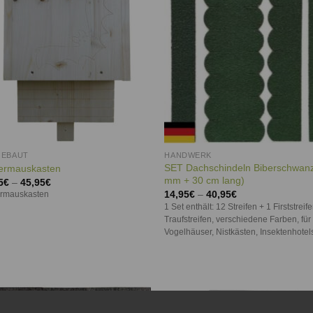
GEBAUT
HANDWERK
SET Dachschindeln Biberschwan
ermauskasten
mm + 30 cm lang)
5
€
–
45,95
€
14,95
€
–
40,95
€
ermauskasten
1 Set enthält: 12 Streifen + 1 Firststreif
Traufstreifen, verschiedene Farben, für
Vogelhäuser, Nistkästen, Insektenhotels
Auf die
Auf d