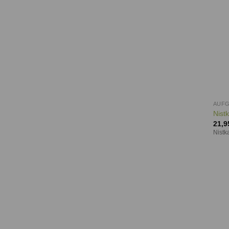
AUF
Nist
21,9
Nistk