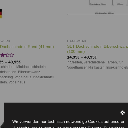
DWERK
HANDWERK
SET Dachschindeln Biberschwan
Dachschindeln Rund (41 mm)
(100 mm)
14,95
€
–
40,95
€
rtet
5
€
–
40,95
€
7 Streifen, verschiedene Farben, für
chindeln. Minidachschindeln.
Vogelhäuser, Nistkästen, Insektenhotels
delstreifen. Biberschwanz.
 5
eckung. Vogelhaus. Insektenhotel.
deln. Vogelhaus
Auf die
Auf d
Wunschliste
Wunschl
Wir verwenden nur technisch notwendige Cookies auf unserer
Webseite und so wenig wie nötig externe Dienste. Für weitere