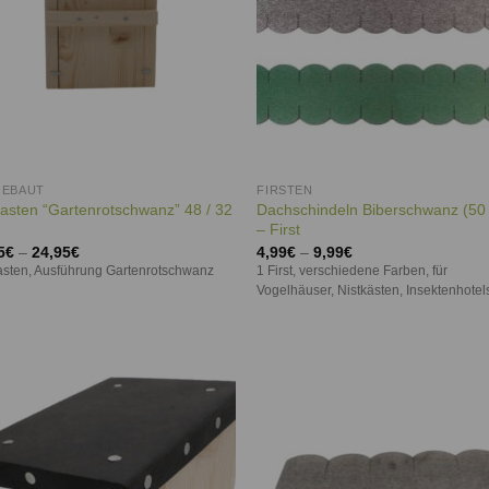
GEBAUT
FIRSTEN
kasten “Gartenrotschwanz” 48 / 32
Dachschindeln Biberschwanz (5
– First
5
€
–
24,95
€
4,99
€
–
9,99
€
asten, Ausführung Gartenrotschwanz
1 First, verschiedene Farben, für
Vogelhäuser, Nistkästen, Insektenhotels
Auf die
Auf d
Wunschliste
Wunschl