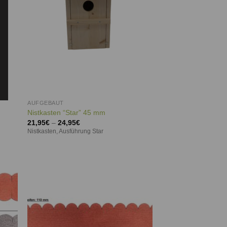
AUFGEBAUT
Nistkasten “Star” 45 mm
21,95
€
–
24,95
€
Nistkasten, Ausführung Star
ie
Auf die
iste
Wunschliste