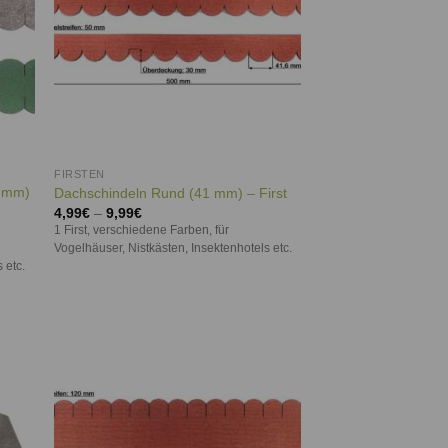
FIRSTEN
0 mm)
Dachschindeln Rund (41 mm) – First
4,99
€
–
9,99
€
1 First, verschiedene Farben, für
Vogelhäuser, Nistkästen, Insektenhotels etc.
 etc.
ie
Auf die
iste
Wunschliste