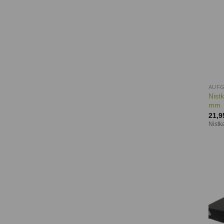
AUF
Nist
mm
21,9
Nistk