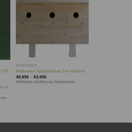
AUFGEBAUT
z (33
Nistkasten Spatzenhaus 3-er Kolonie
49,95
€
–
63,95
€
Nistkasten, Ausführung Spatzenhaus
en + 2
 etc.
ie
Auf die