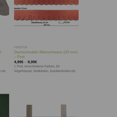
FIRSTEN
0
Dachschindeln Biberschwanz (33 mm)
– First
4,99
€
–
9,99
€
1 First, verschiedene Farben, für
 etc.
Vogelhäuser, Nistkästen, Insektenhotels etc.
ie
Auf die
iste
Wunschliste