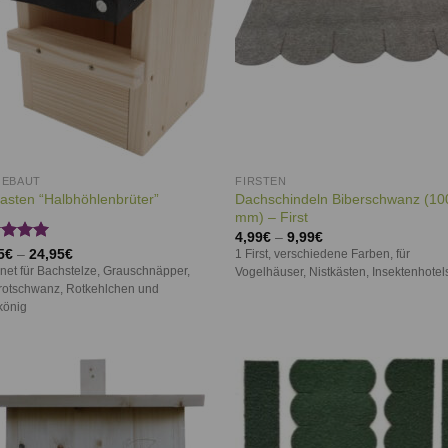
GEBAUT
FIRSTEN
Dachschindeln Biberschwanz (10
kasten “Halbhöhlenbrüter”
mm) – First
4,99
€
–
9,99
€
rtet
5
€
–
24,95
€
1 First, verschiedene Farben, für
5.00
net für Bachstelze, Grauschnäpper,
Vogelhäuser, Nistkästen, Insektenhotels
 5
otschwanz, Rotkehlchen und
könig
Auf die
Auf d
Wunschliste
Wunschl