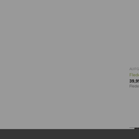
AUF
Fled
39,9
Fled