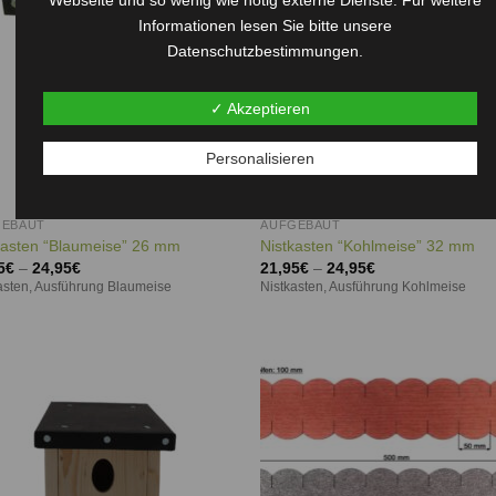
Informationen lesen Sie bitte unsere
Datenschutzbestimmungen.
✓ Akzeptieren
Personalisieren
GEBAUT
AUFGEBAUT
kasten “Blaumeise” 26 mm
Nistkasten “Kohlmeise” 32 mm
5
€
–
24,95
€
21,95
€
–
24,95
€
asten, Ausführung Blaumeise
Nistkasten, Ausführung Kohlmeise
Auf die
Auf d
Wunschliste
Wunschl