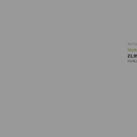
AUF
Nist
21,9
Nistk