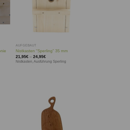
AUFGEBAUT
onie
Nistkasten “Sperling” 35 mm
21,95
€
–
24,95
€
Nistkasten, Ausführung Sperling
ie
Auf die
iste
Wunschliste