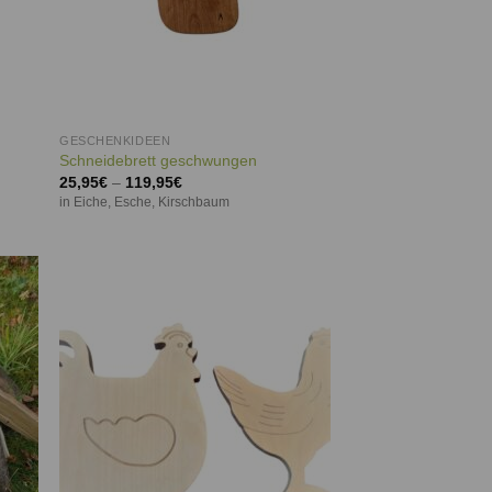
GESCHENKIDEEN
Schneidebrett geschwungen
25,95
€
–
119,95
€
in Eiche, Esche, Kirschbaum
ie
Auf die
iste
Wunschliste