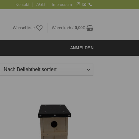
Kontakt
AGB
Impressum
Wunschliste
Warenkorb /
0,00
€
ANMELDEN
ie
Auf die
iste
Wunschliste