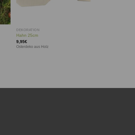
DEKORATION
Hahn 25cm
9,95
€
Osterdeko aus Holz
ie
iste