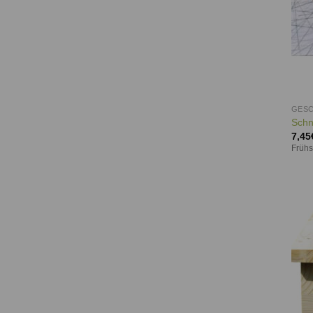
GESC
Schn
7,45
Frühs