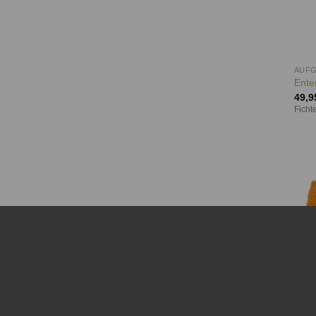
AUF
Ente
49,9
Ficht