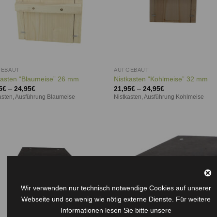
GEBAUT
AUFGEBAUT
kasten “Blaumeise” 26 mm
Nistkasten “Kohlmeise” 32 mm
5
€
–
24,95
€
21,95
€
–
24,95
€
asten, Ausführung Blaumeise
Nistkasten, Ausführung Kohlmeise
Auf die
Auf d
Wunschliste
Wunschl
Wir verwenden nur technisch notwendige Cookies auf unserer
Webseite und so wenig wie nötig externe Dienste. Für weitere
Informationen lesen Sie bitte unsere