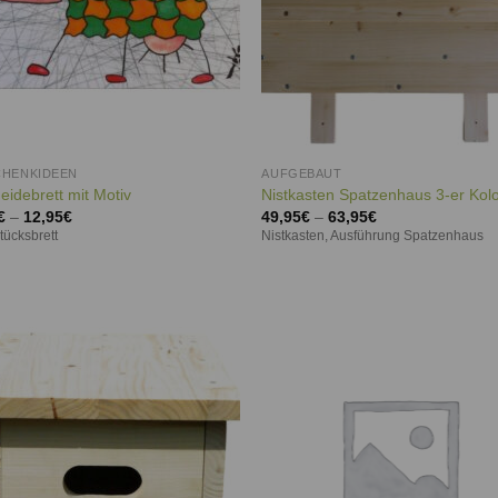
HENKIDEEN
AUFGEBAUT
eidebrett mit Motiv
Nistkasten Spatzenhaus 3-er Kol
€
–
12,95
€
49,95
€
–
63,95
€
tücksbrett
Nistkasten, Ausführung Spatzenhaus
Auf die
Auf d
Wunschliste
Wunschl