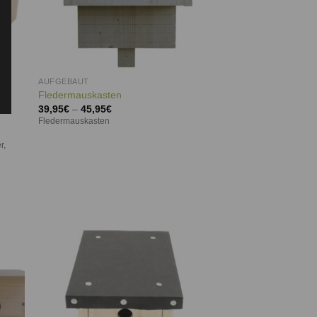
AUFGEBAUT
Fledermauskasten
39,95
€
–
45,95
€
Fledermauskasten
r,
ie
Auf die
iste
Wunschliste