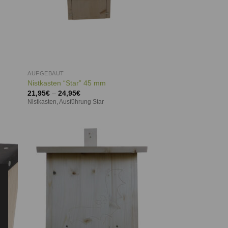
AUFGEBAUT
Nistkasten “Star” 45 mm
21,95
€
–
24,95
€
Nistkasten, Ausführung Star
ie
Auf die
iste
Wunschliste