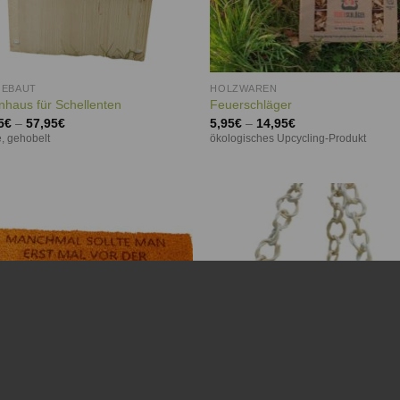
GEBAUT
HOLZWAREN
nhaus für Schellenten
Feuerschläger
5
€
–
57,95
€
5,95
€
–
14,95
€
e, gehobelt
ökologisches Upcycling-Produkt
Auf die
Auf d
Wunschliste
Wunschl