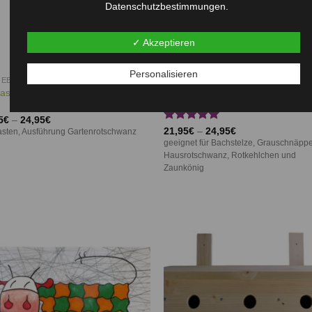
Datenschutzbestimmungen.
✓ Akzeptieren
Personalisieren
GEBAUT
AUFGEBAUT
kasten “Gartenrotschwanz” 48 / 32
Nistkasten “Halbhöhlenbrüter”
5
€
–
24,95
€
Bewertet
21,95
€
–
24,95
€
asten, Ausführung Gartenrotschwanz
mit
5.00
geeignet für Bachstelze, Grauschnäppe
von 5
Hausrotschwanz, Rotkehlchen und
Zaunkönig
Auf die
Auf d
Wunschliste
Wunschl