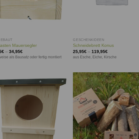
GEBAUT
GESCHENKIDEEN
kasten Mauersegler
Schneidebrett Konus
5
€
–
34,95
€
25,95
€
–
119,95
€
eise als Bausatz oder fertig montiert
aus Esche, Eiche, Kirsche
Auf die
Auf d
Wunschliste
Wunschl