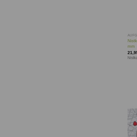
AUF
Nist
mm
21,9
Nistk