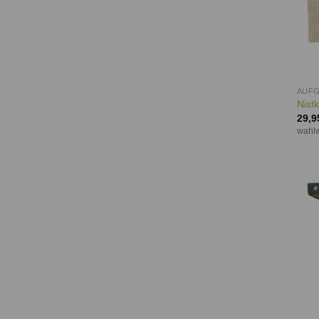
AUF
Nist
29,9
wahlw