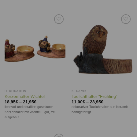
Auf die
Auf die
Wunschliste
Wunschliste
DEKORATION
KERAMIK
Kerzenhalter Wichtel
Teelichthalter “Frühling”
18,95
€
–
21,95
€
11,00
€
–
23,95
€
liebevoll und detailliert gestalteter
dekorativer Teelichthalter aus Keramik,
Kerzenhalter mit Wichtel-Figur, frei
handgefertigt
aufgebaut