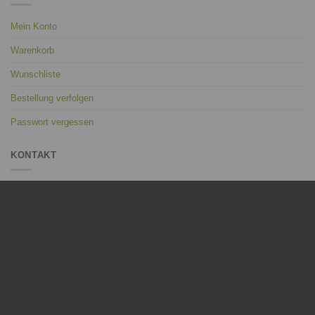
Mein Konto
Warenkorb
Wunschliste
Bestellung verfolgen
Passwort vergessen
KONTAKT
Manufaktur Martinshof
Bahnhofstraße 17 / 19
02906 Niesky Deutschland
mail@manufaktur-martinshof.de
(+49) 03588 250031
Mo - Fr: 8:00 - 15:00 Uhr