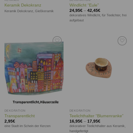
Keramik Dekokranz
Windlicht “Eule”
24,95
€
–
42,45
€
Keramik Dekokranz, Gießkeramik
dekoratives Windlicht, für Teelichter, frei
aufgebaut
Auf die
Auf die
Wunschliste
Wunschliste
DEKORATION
DEKORATION
Transparentlicht
Teelichthalter “Blumenranke”
2,95
€
16,95
€
–
17,95
€
eine Stadt im Schein der Kerzen
dekorativer Teelichthalter aus Keramik,
handgefertigt