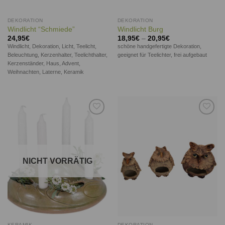
DEKORATION
DEKORATION
Windlicht “Schmiede”
Windlicht Burg
24,95
€
18,95
€
–
20,95
€
Windlicht, Dekoration, Licht, Teelicht,
schöne handgefertigte Dekoration,
Beleuchtung, Kerzenhalter, Teelichthalter,
geeignet für Teelichter, frei aufgebaut
Kerzenständer, Haus, Advent,
Weihnachten, Laterne, Keramik
Auf die
Auf die
Wunschliste
Wunschliste
NICHT VORRÄTIG
KERAMIK
DEKORATION