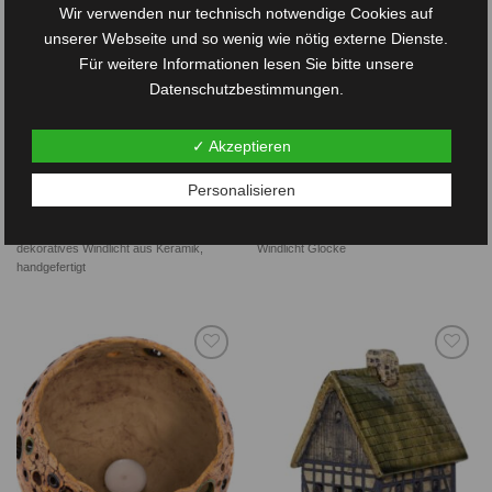
Wir verwenden nur technisch notwendige Cookies auf
unserer Webseite und so wenig wie nötig externe Dienste.
Für weitere Informationen lesen Sie bitte unsere
Datenschutzbestimmungen.
✓ Akzeptieren
Personalisieren
DEKORATION
DEKORATION
Windlicht “Lichterkugel”
Windlicht Glocke
20,95
€
–
69,95
€
27,95
€
dekoratives Windlicht aus Keramik,
Windlicht Glocke
handgefertigt
Auf die
Auf die
Wunschliste
Wunschliste