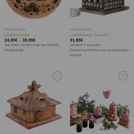
DEKORATION
DEKORATION
Lichterschale
Lichterhaus “Lausitz”
24,95
€
–
35,95
€
31,95
€
dekorative Lichterschale aus Keramik,
Windlicht in typischer
handgefertigt
Fachwerkarchitektur aus handgefertigter
Keramik
Auf die
Auf die
Wunschliste
Wunschliste