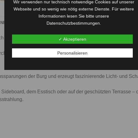
Wir verwenden nur technisch notwendige Cookies auf unserer
Webseite und so wenig wie nötig externe Dienste. Für weitere
Informationen lesen Sie bitte unsere
ONEN
BEWERTUNGEN (0)
Datenschutzbestimmungen.
ich eine außergewöhnliche Dekoration mit romantischem Flair 
✓ Akzeptieren
urch ihre liebevollen Details und sorgt in Kombination mit dem 
Personalisieren
ussparungen der Burg und erzeugt faszinierende Licht- und Sch
 Sideboard, dem Esstisch oder auf der geschützten Terrasse – d
strahlung.