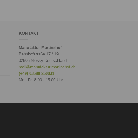
KONTAKT
Manufaktur Martinshof
Bahnhofstraße 17 / 19
02906 Niesky Deutschland
mail@manufaktur-martinshof.de
(+49) 03588 250031
Mo - Fr: 8:00 - 15:00 Uhr