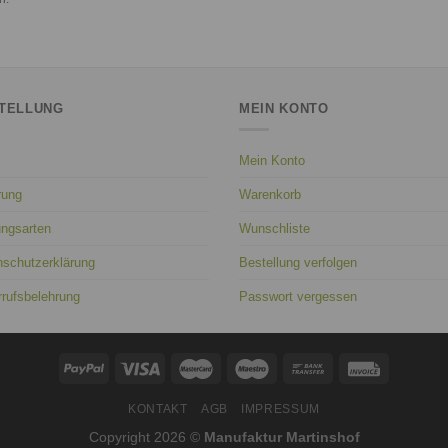
TELLUNG
MEIN KONTO
Mein Konto
rung
Warenkorb
ungsarten
Wunschliste
nschutzerklärung
Bestellung verfolgen
rufsbelehrung
Passwort vergessen
KONTAKT
AGB
IMPRESSUM
Copyright 2026 ©
Manufaktur Martinshof