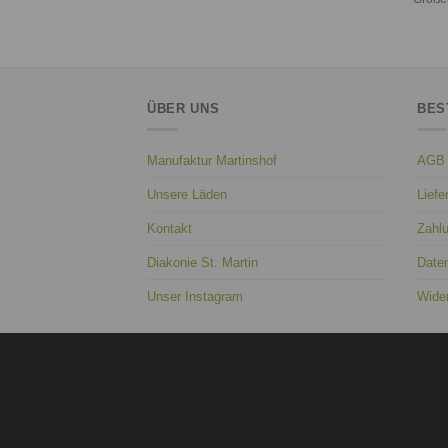
ÜBER UNS
BES
Manufaktur Martinshof
AGB
Unsere Läden
Liefe
Kontakt
Zahl
Diakonie St. Martin
Date
Unser Instagram
Wider