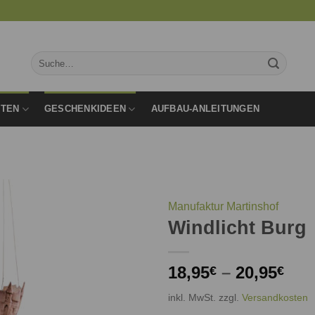
Suche
nach:
RTEN
GESCHENKIDEEN
AUFBAU-ANLEITUNGEN
Manufaktur Martinshof
Windlicht Burg
Auf die
Wunschliste
18,95
–
20,95
€
€
inkl. MwSt.
zzgl.
Versandkosten