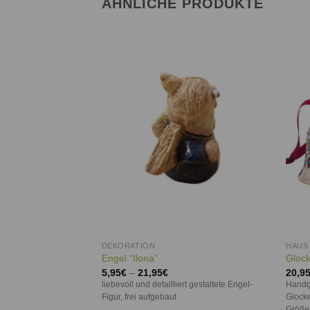
ÄHNLICHE PRODUKTE
Auf die
Auf die
Wunschliste
Wunschliste
DEKORATION
HAUS
tz”
Engel “Ilona”
Gloc
5,95
€
–
21,95
€
20,9
 Fachwerkarchitektur
liebevoll und detailliert gestaltete Engel-
Handge
Keramik
Figur, frei aufgebaut
Glocke
Größe