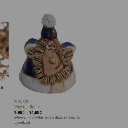
e
Auf die
ste
Wunschliste
FIGUREN
Wichtel “Ilona”
9,95
€
–
12,95
€
liebevoll und detailliert gestaltete Figur, frei
aufgebaut