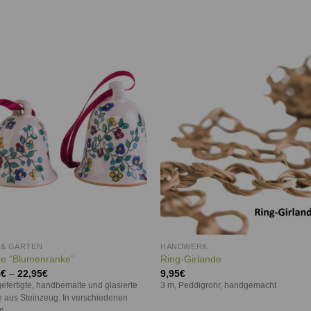
Auf die
Auf di
Wunschliste
Wunschli
 & GARTEN
HANDWERK
ke “Blumenranke”
Ring-Girlande
5
€
–
22,95
€
9,95
€
fertigte, handbemalte und glasierte
3 m, Peddigrohr, handgemacht
 aus Steinzeug. In verschiedenen
n.