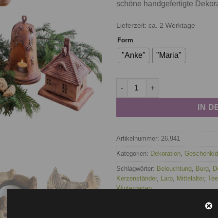
schöne handgefertigte Dekorat
Lieferzeit: ca. 2 Werktage
Form
"Anke"
"Maria"
Windlicht Burg Menge
IN 
Artikelnummer:
26.941
Kategorien:
Dekoration
,
Geschenki
Schlagwörter:
Beleuchtung
,
Burg
,
D
Kerzenständer
,
Larp
,
Mittelalter
,
Tee
Wintergarten