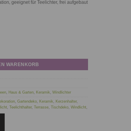
ion, geeignet für Teelichter, frei aufgebaut
DEN WARENKORB
deen
,
Haus & Garten
,
Keramik
,
Windlichter
ekoration
,
Gartendeko
,
Keramik
,
Kerzenhalter
,
licht
,
Teelichthalter
,
Terrasse
,
Tischdeko
,
Windlicht
,