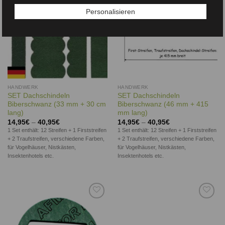
Personalisieren
HANDWERK
HANDWERK
SET Dachschindeln
SET Dachschindeln
Biberschwanz (33 mm + 30 cm
Biberschwanz (46 mm + 415
lang)
mm lang)
14,95
€
–
40,95
€
14,95
€
–
40,95
€
1 Set enthält: 12 Streifen + 1 Firststreifen
1 Set enthält: 12 Streifen + 1 Firststreifen
+ 2 Traufstreifen, verschiedene Farben,
+ 2 Traufstreifen, verschiedene Farben,
für Vogelhäuser, Nistkästen,
für Vogelhäuser, Nistkästen,
Insektenhotels etc.
Insektenhotels etc.
Auf die
Auf die
Wunschliste
Wunschliste