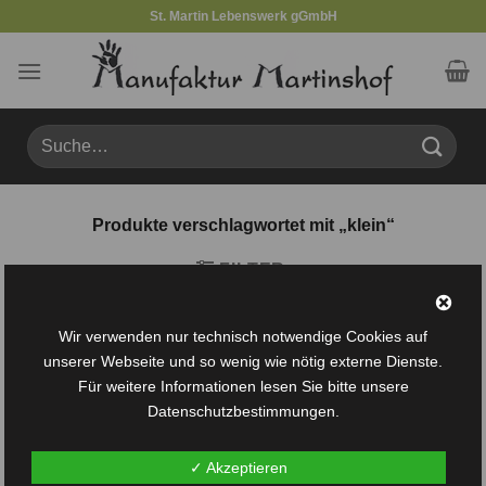
Zum
St. Martin Lebenswerk gGmbH
Inhalt
springen
Suche
nach:
Produkte verschlagwortet mit „klein“
FILTER
Wir verwenden nur technisch notwendige Cookies auf
unserer Webseite und so wenig wie nötig externe Dienste.
Für weitere Informationen lesen Sie bitte unsere
Datenschutzbestimmungen.
Auf die
Auf die
✓ Akzeptieren
Wunschliste
Wunschliste