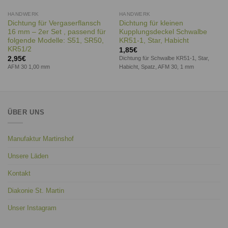
HANDWERK
HANDWERK
Dichtung für Vergaserflansch
Dichtung für kleinen
16 mm – 2er Set , passend für
Kupplungsdeckel Schwalbe
folgende Modelle: S51, SR50,
KR51-1, Star, Habicht
KR51/2
1,85
€
2,95
€
Dichtung für Schwalbe KR51-1, Star,
AFM 30 1,00 mm
Habicht, Spatz, AFM 30, 1 mm
ÜBER UNS
Manufaktur Martinshof
Unsere Läden
Kontakt
Diakonie St. Martin
Unser Instagram