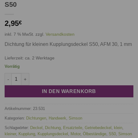
S50
2,95
€
inkl. 7 % MwSt.
zzgl.
Versandkosten
Dichtung für kleinen Kupplungsdeckel S50, AFM 30, 1 mm
Lieferzeit: ca. 2 Werktage
Vorrätig
Dichtung für kleinen Kupplungsdeckel S50 Menge
IN DEN WARENKORB
Artikelnummer:
23.531
Kategorien:
Dichtungen
,
Handwerk
,
Simson
Schlagwörter:
Deckel
,
Dichtung
,
Ersatzteile
,
Getriebedeckel
,
klein
,
kleiner
,
Kupplung
,
Kupplungsdeckel
,
Motor
,
Ölbeständige
,
S50
,
Simson