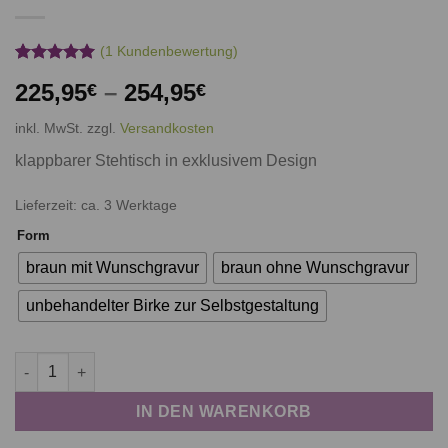
(
1
Kundenbewertung)
Bewertet
1
225,95
–
254,95
€
€
mit
5.00
von 5,
basierend
inkl. MwSt.
zzgl.
Versandkosten
auf
Kundenbewertung
klappbarer Stehtisch in exklusivem Design
Lieferzeit: ca. 3 Werktage
Form
braun mit Wunschgravur
braun ohne Wunschgravur
unbehandelter Birke zur Selbstgestaltung
Stehtisch Menge
IN DEN WARENKORB