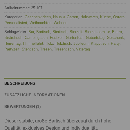
Artikelnummer:
25.107
Kategorien:
Geschenkideen
,
Haus & Garten
,
Holzwaren
,
Küche
,
Ostern
,
Personalisiert
,
Weihnachten
,
Wohnen
Schlagwörter:
Bar
,
Bartisch
,
Biertisch
,
Bierzelt
,
Bierzeltgarnitur
,
Bistro
,
Bistrotisch
,
Campingtisch
,
Festzelt
,
Gartenfest
,
Geburtstag
,
Geschenk
,
Herrentag
,
Himmelfahrt
,
Holz
,
Holztisch
,
Jubileum
,
Klapptisch
,
Party
,
Partyzelt
,
Stehtisch
,
Tresen
,
Tresentisch
,
Vatertag
BESCHREIBUNG
ZUSÄTZLICHE INFORMATIONEN
BEWERTUNGEN (1)
Dieser stabile, große Bartisch überzeugt durch hohe
Qualität, exklusives Design und Individualität.