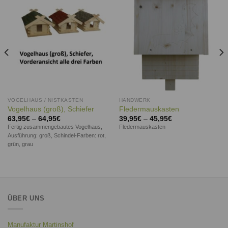
Wunschliste
Wunschliste
VOGELHAUS / NISTKASTEN
HANDWERK
Vogelhaus (groß), Schiefer
Fledermauskasten
63,95
€
–
64,95
€
39,95
€
–
45,95
€
Fertig zusammengebautes Vogelhaus,
Fledermauskasten
Ausführung: groß, Schindel-Farben: rot,
grün, grau
ÜBER UNS
Manufaktur Martinshof