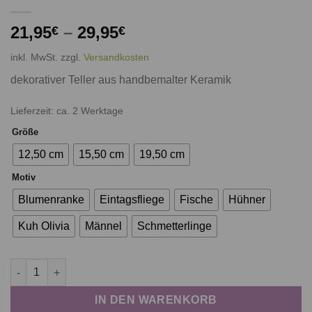
21,95
–
29,95
€
€
inkl. MwSt.
zzgl.
Versandkosten
dekorativer Teller aus handbemalter Keramik
Lieferzeit: ca. 2 Werktage
Größe
12,50 cm
15,50 cm
19,50 cm
Motiv
Blumenranke
Eintagsfliege
Fische
Hühner
Kuh Olivia
Männel
Schmetterlinge
Teller bemalt Menge
IN DEN WARENKORB