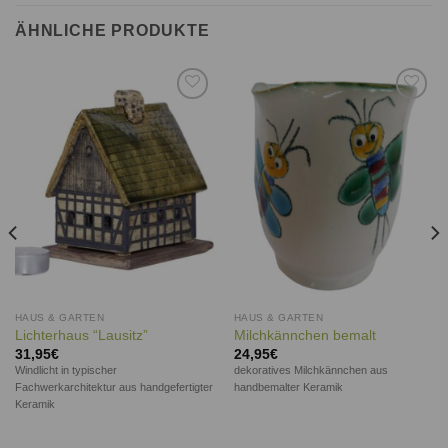
ÄHNLICHE PRODUKTE
Auf die
Auf die
Wunschliste
Wunschliste
HAUS & GARTEN
HAUS & GARTEN
Lichterhaus “Lausitz”
Milchkännchen bemalt
31,95
€
24,95
€
Windlicht in typischer
dekoratives Milchkännchen aus
Fachwerkarchitektur aus handgefertigter
handbemalter Keramik
Keramik