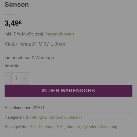
Simson
3,49
€
inkl. 7 % MwSt.
zzgl.
Versandkosten
Victor Reinz AFM 37 1,0mm
Lieferzeit: ca. 2 Werktage
Vorrätig
Dichtung für Zylinderfuß S51 verstärkt, Simson Menge
IN DEN WARENKORB
Artikelnummer:
23.571
Kategorien:
Dichtungen
,
Handwerk
,
Simson
Schlagwörter:
Abil
,
Dichtung
,
S51
,
Simson
,
Zylinderfußdichtung