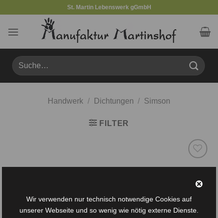
Zum
St. Martin Lebenswerk gGmbH
Inhalt
springen
Suche
nach:
Handwerk
/
Dichtungen
/
Simson
FILTER
Auf die
Wunschliste
Wir verwenden nur technisch notwendige Cookies auf
unserer Webseite und so wenig wie nötig externe Dienste.