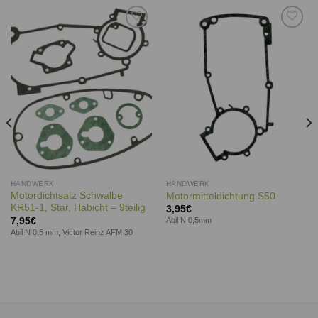
Auf die
Auf die
Wunschliste
Wunschliste
HANDWERK
HANDWERK
Motordichtsatz Schwalbe
Motormitteldichtung S50
KR51-1, Star, Habicht – 9teilig
3,95
€
7,95
€
Abil N 0,5mm
Abil N 0,5 mm, Victor Reinz AFM 30