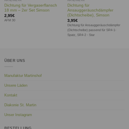
HANDWERK
HANDWERK
Dichtung für Vergaserflansch
Dichtung für
18 mm – 2er Set Simson
Ansauggeräuschdämpfer
(Dichtscheibe), Simson
2,95
€
3,95
€
AFM 30
Dichtung für Ansauggeräuschdämpfer
(Dichtscheibe) passend für SR4-1-
Spatz, SR4-2 - Star
ÜBER UNS
Manufaktur Martinshof
Unsere Läden
Kontakt
Diakonie St. Martin
Unser Instagram
BESTELLUNG