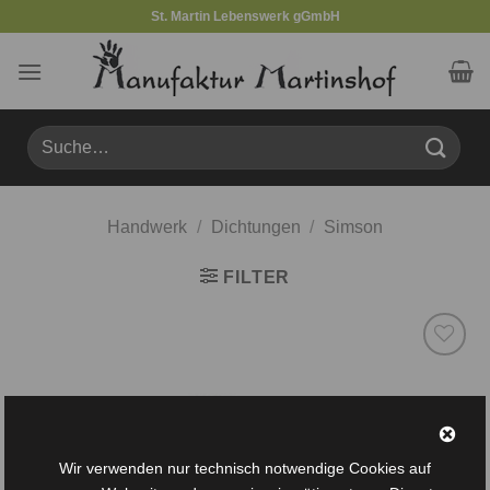
Zum
St. Martin Lebenswerk gGmbH
Inhalt
springen
Suche
nach:
Handwerk
/
Dichtungen
/
Simson
FILTER
Auf die
Wunschliste
Wir verwenden nur technisch notwendige Cookies auf